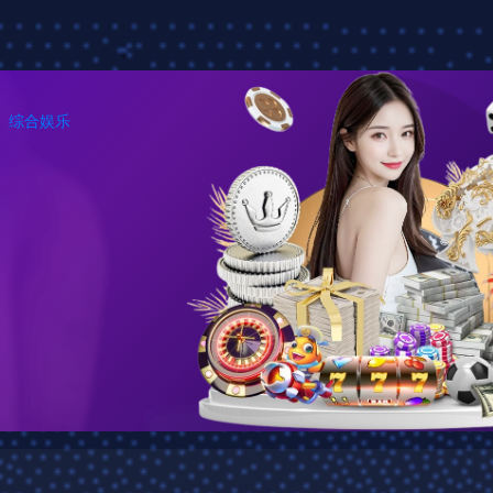
App
关于我们
体育动态
体育盛事
门体育项目。
容实时更新
。