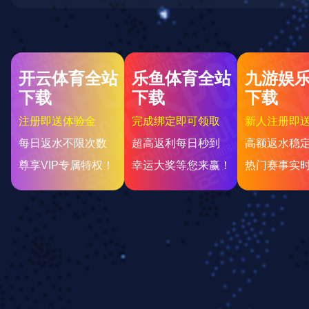
万博官方从多个
身份认证层