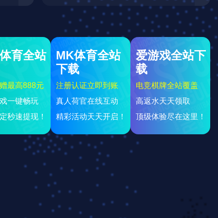
支持
线，提供实时响应的技术支持与使用指导，保障平台
，力求为用户营造
异常防控层