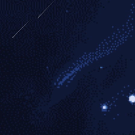
体育直播
涵盖足球、篮球、网球等项目的全球赛事直播，
高清画质、低延迟体验，适合追求流畅观赛的用
户。