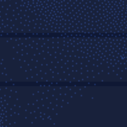
万博官方 是面向全球体育爱好
事直播与移动体验于一体的专业
定性与高可用性著称，持续为用
平台安全稳定
架构采用多节点部署与
的访问速度与数据完
全球化运营体系
支持多语言界面及本
贴近用户需求的本地