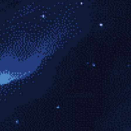
新快，还能设定提醒，功能挺全。
官方网
蛮讲
小林 · 广州
已验证用户
万
v6.3.0