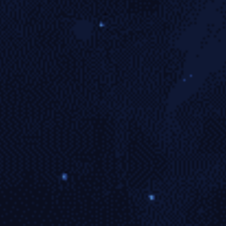
发布于 2025年10月
多设备同步机制上线，账号数据无缝切换。
推荐逻辑升级，提升用户内容匹配准确度。
新增教学专区，图文视频助力新手快速上手。
v6.0.0
发布于 2025年3月
首页结构重构，焦点赛事板块重新设计。
新增提醒功能，支持微信及站内通知。
性能提升，加载更迅速流畅。