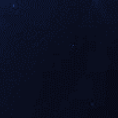
手。查分数、看直播都很方便，也不
化，日常用着
容易卡。
阿斌 ·
Leo · 成都
资深用
老用户
示
级。
v6.1.3